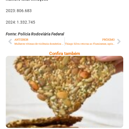
2023: 806.683
2024: 1.332.745
Fonte: Polícia Rodoviária Federal
ANTERIOR
PRÓXIMO
Mulheres vítimas de violência doméstica poderão ter isenção na taxa de inscrição em concursos públicos no RJ
Thiago Silva retorna ao Fluminense, após quase 16 anos na Europa
Confira também
Comer Bem: Cracker De Sementes