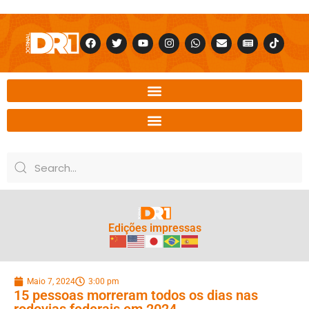
Edições impressas
Maio 7, 2024
3:00 pm
15 pessoas morreram todos os dias nas
rodovias federais em 2024