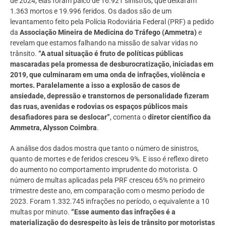
de 2024, elas foram palco de 16.921 sinistros, que deixaram
1.363 mortos e 19.996 feridos. Os dados são de um
levantamento feito pela Polícia Rodoviária Federal (PRF) a pedido
da
Associação Mineira de Medicina do Tráfego (Ammetra)
e
revelam que estamos falhando na missão de salvar vidas no
trânsito.
“A atual situação é fruto de políticas públicas
mascaradas pela promessa de desburocratização, iniciadas em
2019, que culminaram em uma onda de infrações, violência e
mortes.
Paralelamente a isso a explosão de casos de
ansiedade, depressão e transtornos de personalidade fizeram
das ruas, avenidas e rodovias os espaços públicos mais
desafiadores para se deslocar”
, comenta o
diretor científico da
Ammetra, Alysson Coimbra
.
A análise dos dados mostra que tanto o número de sinistros,
quanto de mortes e de feridos cresceu 9%. E isso é reflexo direto
do aumento no comportamento imprudente do motorista. O
número de multas aplicadas pela PRF cresceu 65% no primeiro
trimestre deste ano, em comparação com o mesmo período de
2023. Foram 1.332.745 infrações no período, o equivalente a 10
multas por minuto.
“Esse aumento das infrações é a
materialização do desrespeito às leis de trânsito por motoristas