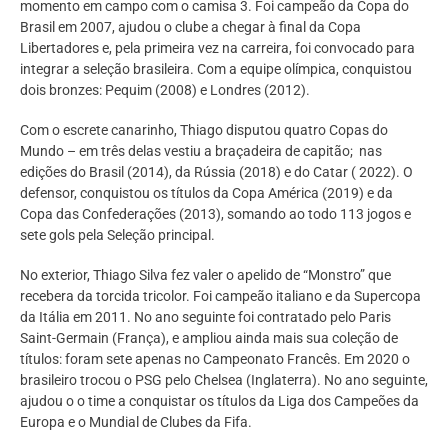
momento em campo com o camisa 3. Foi campeão da Copa do
Brasil em 2007, ajudou o clube a chegar à final da Copa
Libertadores e, pela primeira vez na carreira, foi convocado para
integrar a seleção brasileira. Com a equipe olímpica, conquistou
dois bronzes: Pequim (2008) e Londres (2012).
Com o escrete canarinho, Thiago disputou quatro Copas do
Mundo – em três delas vestiu a braçadeira de capitão; nas
edições do Brasil (2014), da Rússia (2018) e do Catar ( 2022). O
defensor, conquistou os títulos da Copa América (2019) e da
Copa das Confederações (2013), somando ao todo 113 jogos e
sete gols pela Seleção principal.
No exterior, Thiago Silva fez valer o apelido de “Monstro” que
recebera da torcida tricolor. Foi campeão italiano e da Supercopa
da Itália em 2011. No ano seguinte foi contratado pelo Paris
Saint-Germain (França), e ampliou ainda mais sua coleção de
títulos: foram sete apenas no Campeonato Francês. Em 2020 o
brasileiro trocou o PSG pelo Chelsea (Inglaterra). No ano seguinte,
ajudou o o time a conquistar os títulos da Liga dos Campeões da
Europa e o Mundial de Clubes da Fifa.