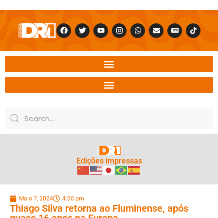
Edições impressas
Maio 7, 2024
4:00 pm
Thiago Silva retorna ao Fluminense, após
quase 16 anos na Europa