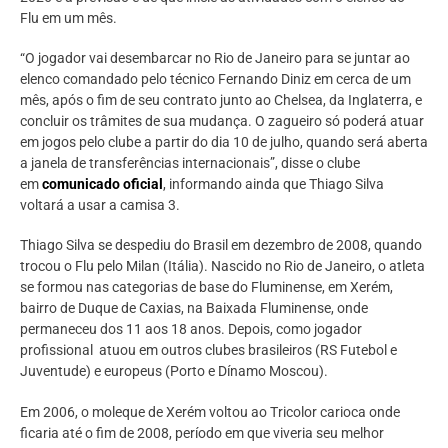
Flu em um mês.
“O jogador vai desembarcar no Rio de Janeiro para se juntar ao
elenco comandado pelo técnico Fernando Diniz em cerca de um
mês, após o fim de seu contrato junto ao Chelsea, da Inglaterra, e
concluir os trâmites de sua mudança. O zagueiro só poderá atuar
em jogos pelo clube a partir do dia 10 de julho, quando será aberta
a janela de transferências internacionais”, disse o clube
em
comunicado oficial
, informando ainda que Thiago Silva
voltará a usar a camisa 3.
Thiago Silva se despediu do Brasil em dezembro de 2008, quando
trocou o Flu pelo Milan (Itália). Nascido no Rio de Janeiro, o atleta
se formou nas categorias de base do Fluminense, em Xerém,
bairro de Duque de Caxias, na Baixada Fluminense, onde
permaneceu dos 11 aos 18 anos. Depois, como jogador
profissional atuou em outros clubes brasileiros (RS Futebol e
Juventude) e europeus (Porto e Dínamo Moscou).
Em 2006, o moleque de Xerém voltou ao Tricolor carioca onde
ficaria até o fim de 2008, período em que viveria seu melhor