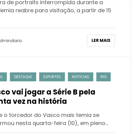
ra de portraits interrompida durante a
emia reabre para visitação, a partir de 15
LER MAIS
dmindiario
IL
DESTAQUE
ESPORTES
NOTÍCIAS
RIO
co vai jogar a Série B pela
nta vez na história
e o torcedor do Vasco mais temia se
irmou nesta quarta-feira (10), em pleno…