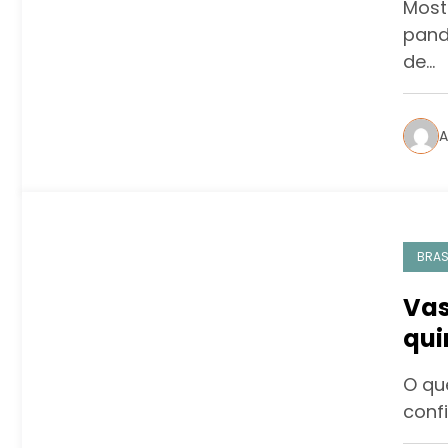
Most
pand
de…
A
BRAS
Vas
qui
O qu
conf