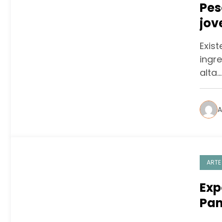
Pes
jov
seu
Exis
ingr
alta…
A
ARTE
Exp
Pan
púb