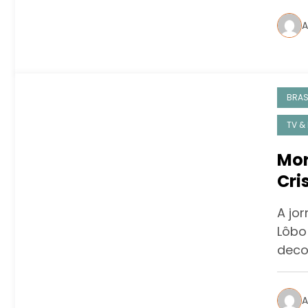
A
BRAS
TV &
Mor
Cri
A jor
Lôbo
deco
A