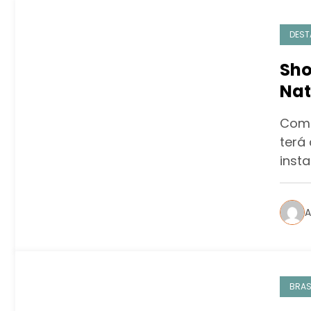
DEST
Sho
Nat
Noe
Come
terá 
inst
A
BRAS