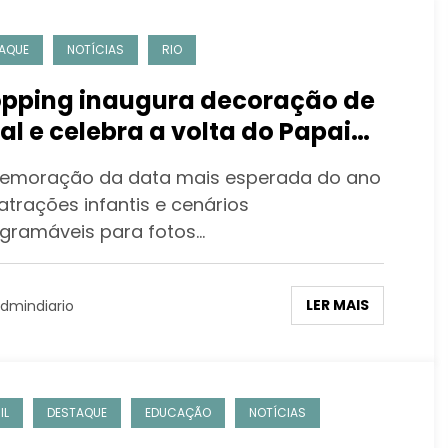
AQUE
NOTÍCIAS
RIO
pping inaugura decoração de
al e celebra a volta do Papai
l ao mall
moração da data mais esperada do ano
atrações infantis e cenários
agramáveis para fotos…
LER MAIS
dmindiario
IL
DESTAQUE
EDUCAÇÃO
NOTÍCIAS