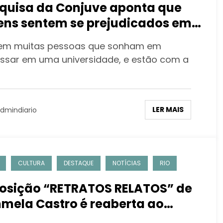
quisa da Conjuve aponta que
ens sentem se prejudicados em
s estudos devido a pandemia
tem muitas pessoas que sonham em
essar em uma universidade, e estão com a
LER MAIS
dmindiario
CULTURA
DESTAQUE
NOTÍCIAS
RIO
osição “RETRATOS RELATOS” de
mela Castro é reaberta ao
lico no Museu da Republica