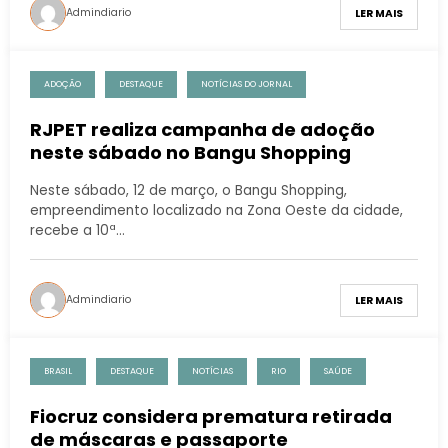
Admindiario
LER MAIS
ADOÇÃO
DESTAQUE
NOTÍCIAS DO JORNAL
RJPET realiza campanha de adoção
neste sábado no Bangu Shopping
Neste sábado, 12 de março, o Bangu Shopping,
empreendimento localizado na Zona Oeste da cidade,
recebe a 10ª…
Admindiario
LER MAIS
BRASIL
DESTAQUE
NOTÍCIAS
RIO
SAÚDE
Fiocruz considera prematura retirada
de máscaras e passaporte