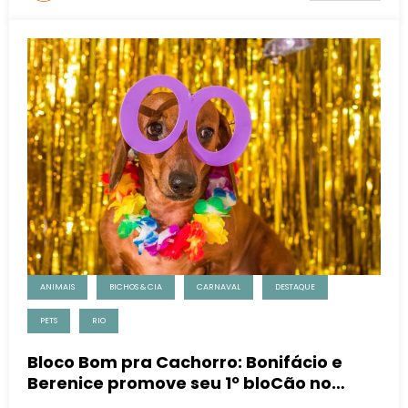
ANIMAIS
BICHOS & CIA
CARNAVAL
DESTAQUE
PETS
RIO
Bloco Bom pra Cachorro: Bonifácio e
Berenice promove seu 1º bloCão no
sábado, a partir das 17h