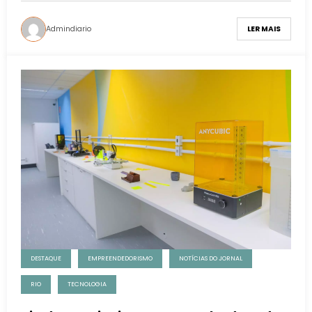
Admindiario
LER MAIS
DESTAQUE
EMPREENDEDORISMO
NOTÍCIAS DO JORNAL
RIO
TECNOLOGIA