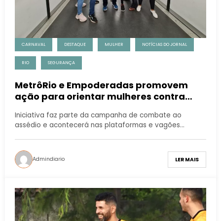
CARNAVAL
DESTAQUE
MULHER
NOTÍCIAS DO JORNAL
RIO
SEGURANÇA
MetrôRio e Empoderadas promovem
ação para orientar mulheres contra
violência no carnaval
Iniciativa faz parte da campanha de combate ao
assédio e acontecerá nas plataformas e vagões…
Admindiario
LER MAIS