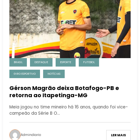
BRASIL
DESTAQUE
ESPORTE
FUTEBOL
GIRO ESPORTIVO
NOTÍCIAS
Gérson Magrão deixa Botafogo-PB e
retorna ao Itapetinga-MG
Meia jogou no time mineiro há 16 anos, quando foi vice-
campeão da Série B O…
Admindiario
LER MAIS