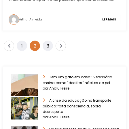
Arthur Almeida
LER MAIS
1
2
3
Tem um gato em casa? Veterinária
ensina como “decifrar” hábitos do pet
por Analu Freire
A crise da educação no transporte
público: falta consciência, sobra
desrespeito
por Analu Freire