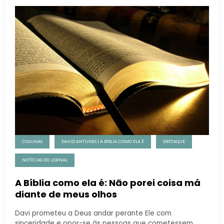
COLUNAS
DAVID ANTUNES | A BÍBLIA COMO ELA É
DESTAQUE
NOTÍCIAS DO JORNAL
A Bíblia como ela é: Não porei coisa má
diante de meus olhos
Davi prometeu a Deus andar perante Ele com
sinceridade e opor-se às pessoas que cometessem…