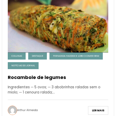
COLUNAS
DESTAQUE
FERNANDA HADDOCK LOBO | COMER BEM
NOTÍCIAS DO JORNAL
Rocambole de legumes
Ingredientes ─ 5 ovos; ─ 3 abobrinhas raladas sem o
miolo; ─ 1 cenoura ralada;…
Arthur Almeida
LER MAIS