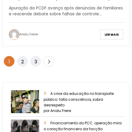
vulnerabilidade de pacientes na UTI
Apuração da PCDF avança após denúncias de familiares
e reacende debate sobre falhas de controle…
Analu Freire
LER MAIS
1
2
3
A crise da educação no transporte
público: falta consciência, sobra
desrespeito
por Analu Freire
Financiamento do PCC: operação mira
o coração financeiro da facção