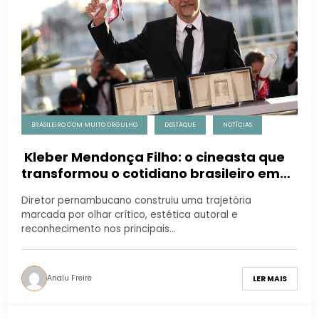
BRASILEIRO COM MUITO ORGULHO
DESTAQUE
NOTÍCIAS
Kleber Mendonça Filho: o cineasta que
transformou o cotidiano brasileiro em
cinema de impacto mundial
Diretor pernambucano construiu uma trajetória
marcada por olhar crítico, estética autoral e
reconhecimento nos principais…
Analu Freire
LER MAIS