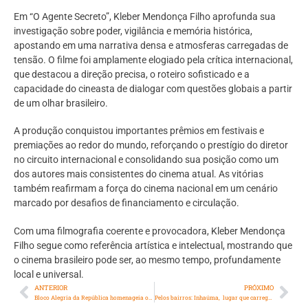
Em “O Agente Secreto”, Kleber Mendonça Filho aprofunda sua
investigação sobre poder, vigilância e memória histórica,
apostando em uma narrativa densa e atmosferas carregadas de
tensão. O filme foi amplamente elogiado pela crítica internacional,
que destacou a direção precisa, o roteiro sofisticado e a
capacidade do cineasta de dialogar com questões globais a partir
de um olhar brasileiro.
A produção conquistou importantes prêmios em festivais e
premiações ao redor do mundo, reforçando o prestígio do diretor
no circuito internacional e consolidando sua posição como um
dos autores mais consistentes do cinema atual. As vitórias
também reafirmam a força do cinema nacional em um cenário
marcado por desafios de financiamento e circulação.
Com uma filmografia coerente e provocadora, Kleber Mendonça
Filho segue como referência artística e intelectual, mostrando que
o cinema brasileiro pode ser, ao mesmo tempo, profundamente
local e universal.
ANTERIOR
PRÓXIMO
Bloco Alegria da República homenageia o jornalista Oscar Müller no Carnaval 2026
Pelos bairros: Inhaúma, lugar que carrega memórias e reinventa o presente