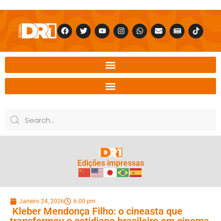
Edições impressas
Janeiro 24, 2026
6:00 pm
Kleber Mendonça Filho: o cineasta que
transformou o cotidiano brasileiro em cinema