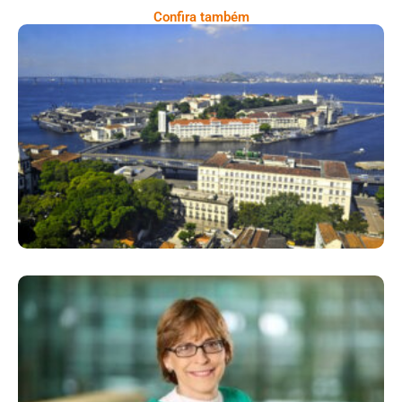
Confira também
Ilha Das Cobras, Um Tesouro Histórico
Escondido No Coração Do Rio De Janeiro
Mariângela Simão É Referência Brasileira
Na Diplomacia Da Saúde Global