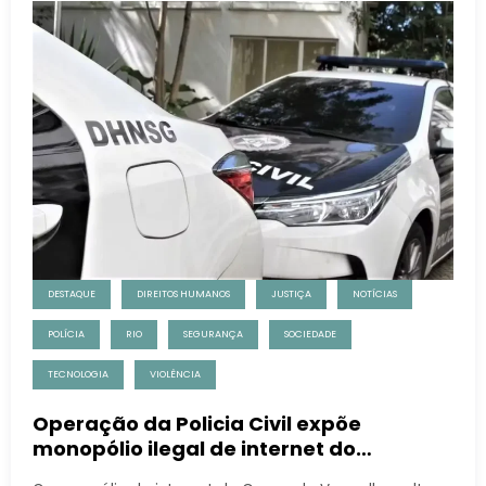
DESTAQUE
DIREITOS HUMANOS
JUSTIÇA
NOTÍCIAS
POLÍCIA
RIO
SEGURANÇA
SOCIEDADE
TECNOLOGIA
VIOLÊNCIA
Operação da Policia Civil expõe
monopólio ilegal de internet do
Comando Vermelho