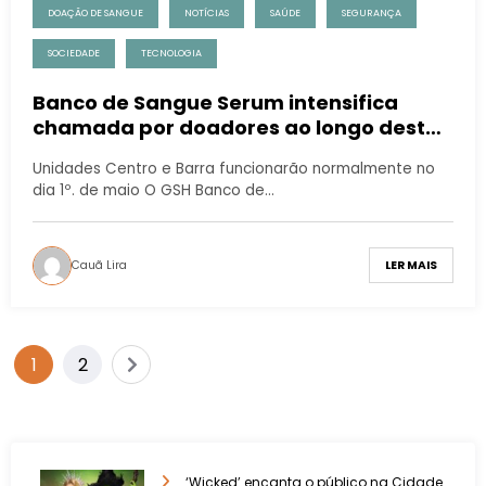
DOAÇÃO DE SANGUE
NOTÍCIAS
SAÚDE
SEGURANÇA
SOCIEDADE
TECNOLOGIA
Banco de Sangue Serum intensifica
chamada por doadores ao longo desta
semana, inclusive no feriado
Unidades Centro e Barra funcionarão normalmente no
dia 1º. de maio O GSH Banco de…
Cauã Lira
LER MAIS
1
2
‘Wicked’ encanta o público na Cidade