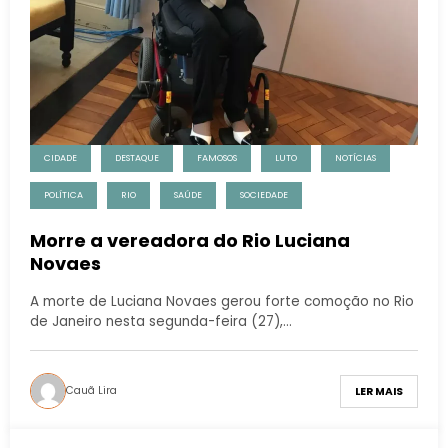
CIDADE
DESTAQUE
FAMOSOS
LUTO
NOTÍCIAS
POLÍTICA
RIO
SAÚDE
SOCIEDADE
Morre a vereadora do Rio Luciana
Novaes
A morte de Luciana Novaes gerou forte comoção no Rio
de Janeiro nesta segunda-feira (27),…
Cauã Lira
LER MAIS