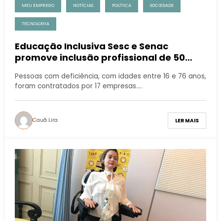
MEU EMPREGO
NOTÍCIAS
POLÍTICA
SOCIEDADE
TECNOLOGIA
Educação Inclusiva Sesc e Senac
promove inclusão profissional de 50
pessoas atendidas pela instituição em
Pessoas com deficiência, com idades entre 16 e 76 anos,
2025
foram contratados por 17 empresas.…
Cauã Lira
LER MAIS