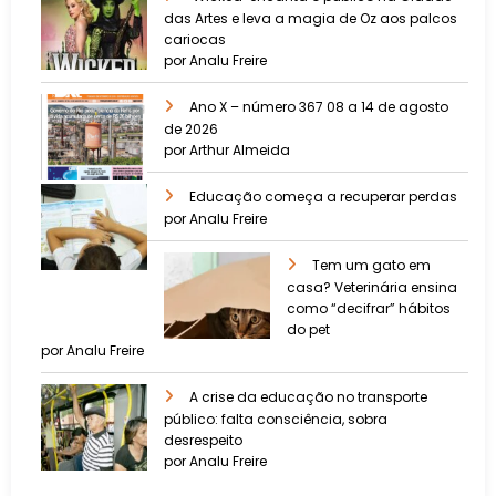
das Artes e leva a magia de Oz aos palcos
cariocas
por Analu Freire
Ano X – número 367 08 a 14 de agosto
de 2026
por Arthur Almeida
Educação começa a recuperar perdas
por Analu Freire
Tem um gato em
casa? Veterinária ensina
como “decifrar” hábitos
do pet
por Analu Freire
A crise da educação no transporte
público: falta consciência, sobra
desrespeito
por Analu Freire