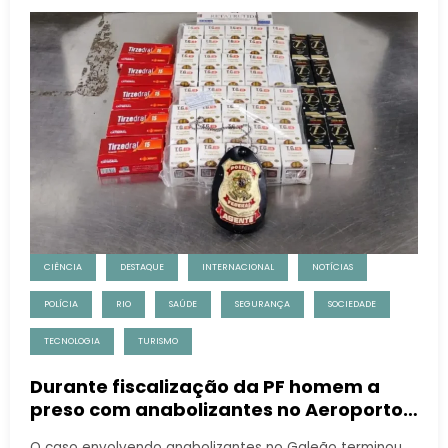
CIÊNCIA
DESTAQUE
INTERNACIONAL
NOTÍCIAS
POLÍCIA
RIO
SAÚDE
SEGURANÇA
SOCIEDADE
TECNOLOGIA
TURISMO
Durante fiscalização da PF homem a
preso com anabolizantes no Aeroporto
do Galeão
O caso envolvendo anabolizantes no Galeão terminou