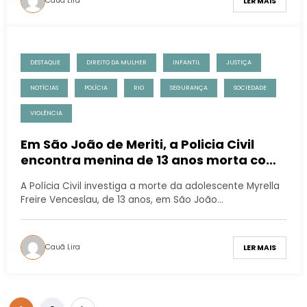
Cauã Lira
LER MAIS
DESTAQUE
DIREITO DA MULHER
INFANTIL
JUSTIÇA
NOTÍCIAS
POLÍCIA
RIO
SEGURANÇA
SOCIEDADE
VIOLÊNCIA
Em São João de Meriti, a Policia Civil
encontra menina de 13 anos morta com
sinais de agressão e estupro
A Polícia Civil investiga a morte da adolescente Myrella
Freire Venceslau, de 13 anos, em São João…
Cauã Lira
LER MAIS