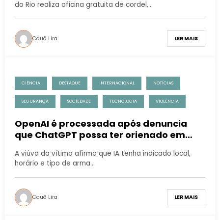
do Rio realiza oficina gratuita de cordel,…
Cauã Lira
LER MAIS
CIÊNCIA
DESTAQUE
INTERNACIONAL
NOTÍCIAS
SEGURANÇA
SOCIEDADE
TECNOLOGIA
VIOLÊNCIA
OpenAI é processada após denuncia
que ChatGPT possa ter orienado em
ataque em escola na Florida
A viúva da vítima afirma que IA tenha indicado local,
horário e tipo de arma…
Cauã Lira
LER MAIS