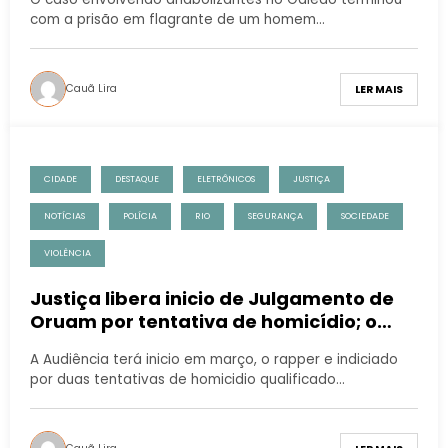
com a prisão em flagrante de um homem…
Cauã Lira
LER MAIS
CIDADE
DESTAQUE
ELETRÔNICOS
JUSTIÇA
NOTÍCIAS
POLÍCIA
RIO
SEGURANÇA
SOCIEDADE
VIOLÊNCIA
Justiça libera inicio de Julgamento de
Oruam por tentativa de homicídio; o
cantor está foragido desde fevereiro
A Audiência terá inicio em março, o rapper e indiciado
por duas tentativas de homicidio qualificado…