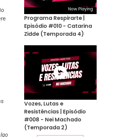
Now Playing
No
Programa Respirarte |
ere
Episódio #010 - Catarina
Zidde (Temporada 4)
as
Vozes, Lutas e
Resistências | Episódio
#008 - Nei Machado
(Temporada 2)
algo