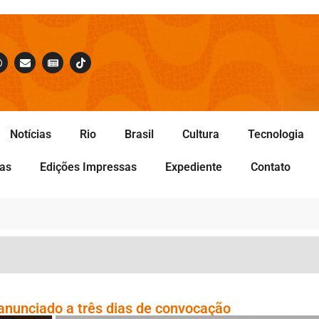
Notícias
Rio
Brasil
Cultura
Tecnologia
tas
Edições Impressas
Expediente
Contato
 anunciado a três dias de convocação