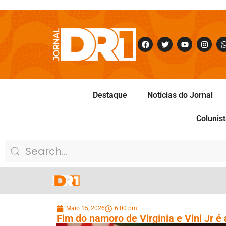
Destaque
Notícias do Jornal
Colunis
Maio 15, 2026
6:00 pm
Fim do namoro de Virginia e Vini Jr é