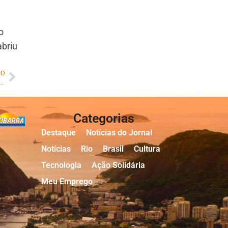
o
briu
MO
I Congresso Franco-Brasileiro de Direito Marítimo reúne especialistas no Rio de Janeiro
Categorias
Destaque
Notícias do Jornal
Notícias
Rio
Brasil
Cultura
Tecnologia
Ação Solidária
Meu Emprego