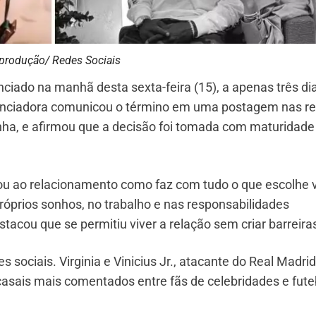
produção/ Redes Sociais
unciado na manhã desta sexta-feira (15), a apenas três di
luenciadora comunicou o término em uma postagem nas r
nha, e afirmou que a decisão foi tomada com maturidade
cou ao relacionamento como faz com tudo o que escolhe v
róprios sonhos, no trabalho e nas responsabilidades
tacou que se permitiu viver a relação sem criar barreira
sociais. Virginia e Vinicius Jr., atacante do Real Madrid
casais mais comentados entre fãs de celebridades e fute