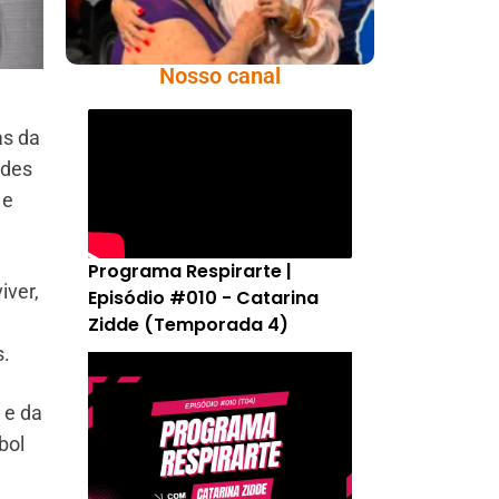
Nosso canal
as da
edes
 e
Programa Respirarte |
iver,
Episódio #010 - Catarina
Zidde (Temporada 4)
s.
 e da
bol