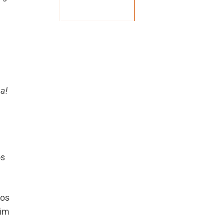
Veja mais
a!
os
 os
fim