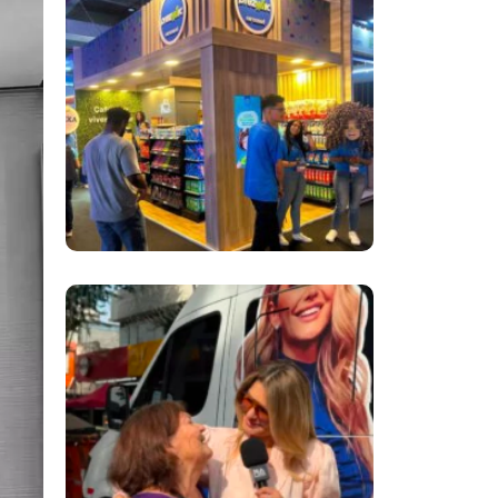
Inovação No Brasil
Com A Participação
Do Prezunic No Rio
Innovation Week
2026
​Segurança Pública
Lidera Queixas De
Moradores Do Rio Em
Escuta Promovida
Por Antônia
Fontenelle