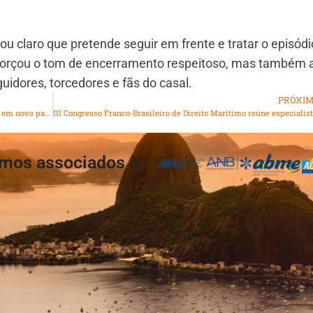
u claro que pretende seguir em frente e tratar o episódi
forçou o tom de encerramento respeitoso, mas também a
idores, torcedores e fãs do casal.
PRÓXI
Tratamentos contra o câncer pela SUS terá R$ 2,2 bilhões em novo pacote federal
II
mos associados à: