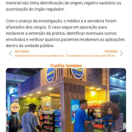
material não tinha identificação de origem, registro sanitário ou
autorização do órgão regulador.
Com o avanço da investigação, o médico e a servidora foram
afastados dos cargos. O caso segue em apuração para
esclarecer a extensão da prática, identificar eventuais outros
envolvidos e verificar quantos pacientes receberam as aplicações
dentro da unidade pública.
ANTERIOR
PRÓXIMO
Adolescente morre com choque elétrico enquento usava a chapinha em casa
Tratamentos contra o câncer pela SUS terá R$ 2,2 bilhões em novo pacote federal
Confira também
Cencosud Promove Inovação No Brasil
Com A Participação Do Prezunic No Rio
Innovation Week 2026