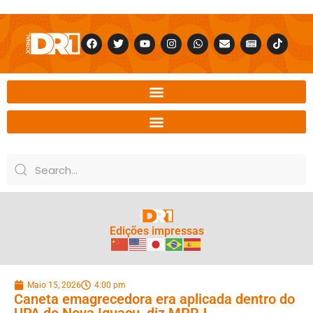
Edições impressas
Maio 15, 2026
4:00 pm
Caneta emagrecedora era aplicada dentro do
UPA de Nova Iguaçu, diz MPRJ