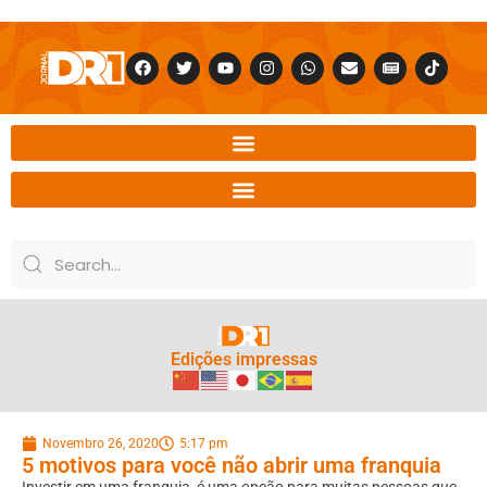
Edições impressas
Novembro 26, 2020
5:17 pm
5 motivos para você não abrir uma franquia
Investir em uma franquia, é uma opção para muitas pessoas que