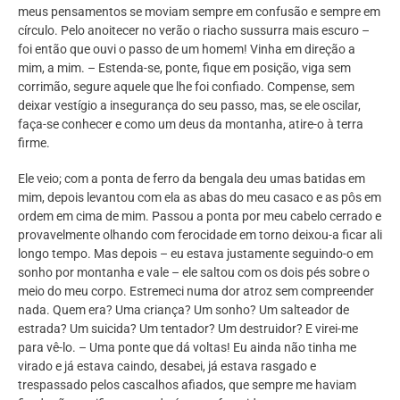
meus pensamentos se moviam sempre em confusão e sempre em
círculo. Pelo anoitecer no verão o riacho sussurra mais escuro –
foi então que ouvi o passo de um homem! Vinha em direção a
mim, a mim. – Estenda-se, ponte, fique em posição, viga sem
corrimão, segure aquele que lhe foi confiado. Compense, sem
deixar vestígio a insegurança do seu passo, mas, se ele oscilar,
faça-se conhecer e como um deus da montanha, atire-o à terra
firme.
Ele veio; com a ponta de ferro da bengala deu umas batidas em
mim, depois levantou com ela as abas do meu casaco e as pôs em
ordem em cima de mim. Passou a ponta por meu cabelo cerrado e
provavelmente olhando com ferocidade em torno deixou-a ficar ali
longo tempo. Mas depois – eu estava justamente seguindo-o em
sonho por montanha e vale – ele saltou com os dois pés sobre o
meio do meu corpo. Estremeci numa dor atroz sem compreender
nada. Quem era? Uma criança? Um sonho? Um salteador de
estrada? Um suicida? Um tentador? Um destruidor? E virei-me
para vê-lo. – Uma ponte que dá voltas! Eu ainda não tinha me
virado e já estava caindo, desabei, já estava rasgado e
trespassado pelos cascalhos afiados, que sempre me haviam