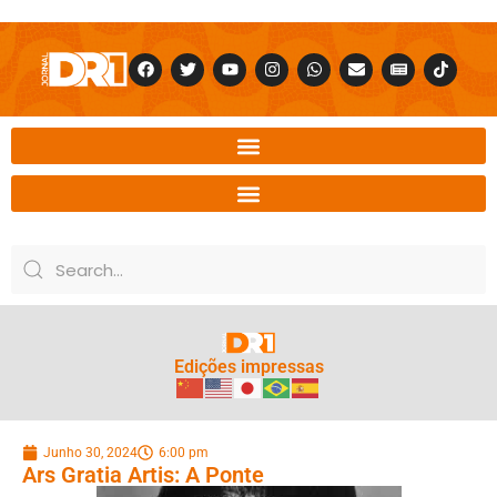
Edições impressas
Junho 30, 2024
6:00 pm
Ars Gratia Artis: A Ponte