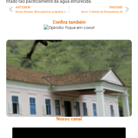
fitado tão pacificamente da água enfurecida.
ANTERIOR
PRÓXIMO
Nosso Planeta: Microplástico prejudica o metabolismo celular
Serra: O Estado de Pernambuco III
Confira também
Opinião: Fique Em Casa!
Serra: Fazenda Santa Cecília – Um Legado
Histórico Repleto De Beleza
Nosso canal