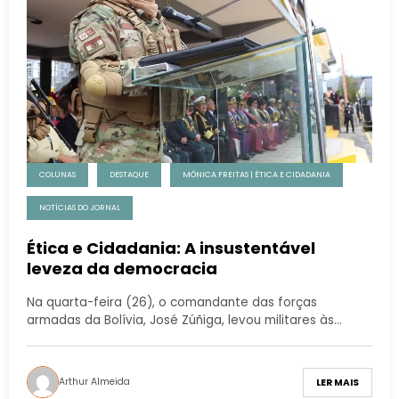
COLUNAS
DESTAQUE
MÔNICA FREITAS | ÉTICA E CIDADANIA
NOTÍCIAS DO JORNAL
Ética e Cidadania: A insustentável
leveza da democracia
Na quarta-feira (26), o comandante das forças
armadas da Bolívia, José Zúñiga, levou militares às…
Arthur Almeida
LER MAIS