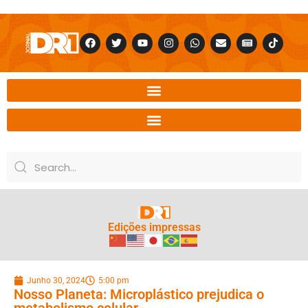
Edições impressas
Junho 30, 2024
5:00 pm
Nosso Planeta: Microplástico prejudica o
metabolismo celular