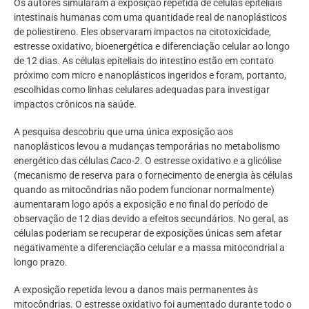
Os autores simularam a exposição repetida de células epiteliais
intestinais humanas com uma quantidade real de nanoplásticos
de poliestireno. Eles observaram impactos na citotoxicidade,
estresse oxidativo, bioenergética e diferenciação celular ao longo
de 12 dias. As células epiteliais do intestino estão em contato
próximo com micro e nanoplásticos ingeridos e foram, portanto,
escolhidas como linhas celulares adequadas para investigar
impactos crônicos na saúde.
A pesquisa descobriu que uma única exposição aos
nanoplásticos levou a mudanças temporárias no metabolismo
energético das células
Caco-2
. O estresse oxidativo e a glicólise
(mecanismo de reserva para o fornecimento de energia às células
quando as mitocôndrias não podem funcionar normalmente)
aumentaram logo após a exposição e no final do período de
observação de 12 dias devido a efeitos secundários. No geral, as
células poderiam se recuperar de exposições únicas sem afetar
negativamente a diferenciação celular e a massa mitocondrial a
longo prazo.
A exposição repetida levou a danos mais permanentes às
mitocôndrias. O estresse oxidativo foi aumentado durante todo o