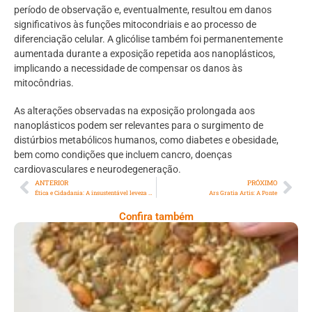
período de observação e, eventualmente, resultou em danos
significativos às funções mitocondriais e ao processo de
diferenciação celular. A glicólise também foi permanentemente
aumentada durante a exposição repetida aos nanoplásticos,
implicando a necessidade de compensar os danos às
mitocôndrias.
As alterações observadas na exposição prolongada aos
nanoplásticos podem ser relevantes para o surgimento de
distúrbios metabólicos humanos, como diabetes e obesidade,
bem como condições que incluem cancro, doenças
cardiovasculares e neurodegeneração.
ANTERIOR
PRÓXIMO
Ética e Cidadania: A insustentável leveza da democracia
Ars Gratia Artis: A Ponte
Confira também
Comer Bem: Cracker De Sementes