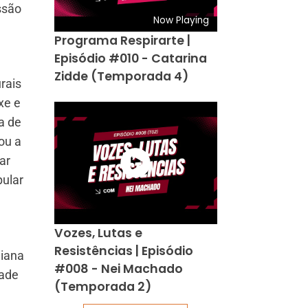
ssão
Now Playing
Programa Respirarte |
Episódio #010 - Catarina
Zidde (Temporada 4)
rais
xe e
a de
ou a
ar
pular
Vozes, Lutas e
Resistências | Episódio
aiana
#008 - Nei Machado
dade
(Temporada 2)