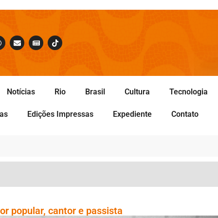
Notícias
Rio
Brasil
Cultura
Tecnologia
tas
Edições Impressas
Expediente
Contato
or popular, cantor e passista