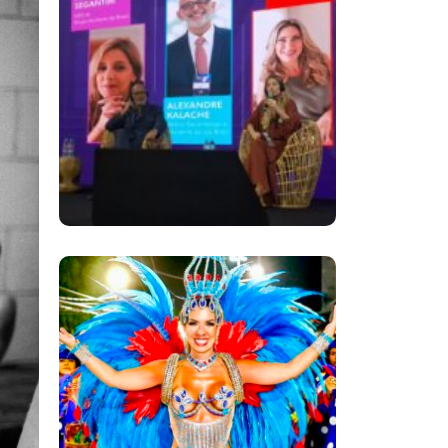
Longevidade,
Inclusão E Futuro
Marcam Rio
Innovation Week
Dani Sant’Anna É
Confirmada Como
Rainha De Bateria Da
Independentes De
Olaria Para O
Carnaval 2027