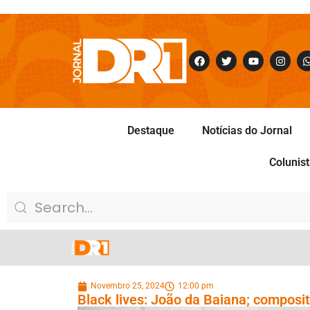
Destaque
Notícias do Jornal
Colunis
Novembro 25, 2024
12:00 pm
Black lives: João da Baiana; composit