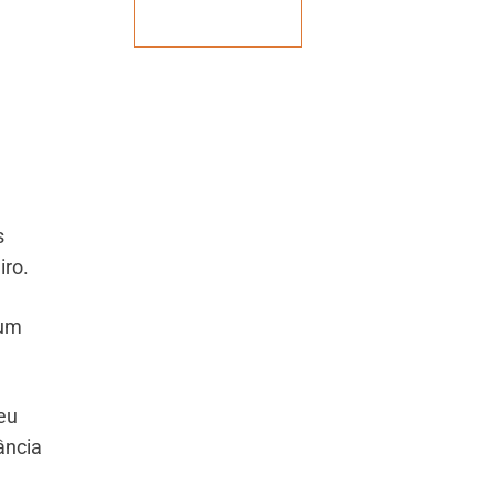
Veja mais
s
iro.
 um
eu
ância