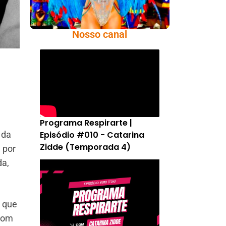
Nosso canal
Programa Respirarte |
Episódio #010 - Catarina
 da
Zidde (Temporada 4)
 por
da,
, que
 com