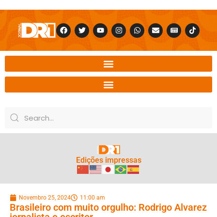
Edições impressas
Novembro 25, 2024
11:00 am
Brasileiro com muito orgulho: Rodrigo Alvarez
jornalista e escritor