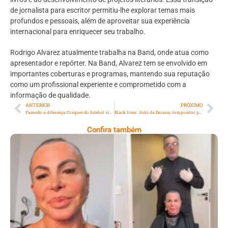
de jornalista para escritor permitiu-lhe explorar temas mais
profundos e pessoais, além de aproveitar sua experiência
internacional para enriquecer seu trabalho.
Rodrigo Alvarez atualmente trabalha na Band, onde atua como
apresentador e repórter. Na Band, Alvarez tem se envolvido em
importantes coberturas e programas, mantendo sua reputação
como um profissional experiente e comprometido com a
informação de qualidade.
ANTERIOR
PRÓXIMO
Fazendo a diferença:Craques do futebol visitam o Hospital Pequeno Príncipe
Black lives: João da Baiana; compositor popular, cantor e passista
Confira também
Gretchen Raspa A Cabeça E Transforma
Transplante Capilar Em Campanha De
Conscientização Sobre Alopecia Feminina