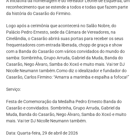
A iniciativa da homenagem é do vereador Leonel de Esquerda, um
reconhecimento que se estende a todos e todas que fazem parte
da história do Casarão do Firmino.
Logo após a cerimônia que acontecerá no Salão Nobre, do
Palácio Pedro Ernesto, sede da Câmara de Vereadores, na
Cinelândia, o Casarão abrirá suas portas para receber os seus
frequentadores com entrada liberada, chopp de graça e show
com a Banda do Casarão com vários convidados do mundo do
samba: Sombrinha, Grupo Arruda, Gabriel da Muda, Banda do
Casarão, Nego Álvaro, Samba do Xoxó e muito mais. Vai ter DJ
Nicolle Neumann também.Como diz o idealizador e fundador do
Casarão, Carlos Firmino: “Amarra a marimba e espalha a fofoca!”
Serviço:
Festa de Comemoração da Medalha Pedro Ernesto Banda do
Casarão e convidados. Sombrinha, Grupo Arruda, Gabriel da
Muda, Banda do Casarão, Nego Álvaro, Samba do Xoxó e muito
mais. Vai ter DJ Nicolle Neumann também.
Data: Quarta-feira, 29 de abril de 2026