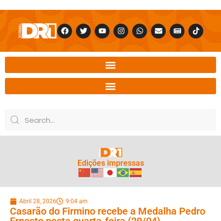
Edições impressas
Abril 28, 2026
9:04 am
Casarão do Firmino recebe a Medalha Pedro
Ernesto nesta quarta-feira (29/04)