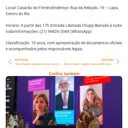
Local: Casarão do FirminoEndereço: Rua da Relação, 19 – Lapa,
Centro do Rio
Horário: A partir das 17h.Entrada Liberada Chopp liberado à noite
toda!Informações: (21) 99826-2068 (WhatsApp)
Classificação: 10 anos, com apresentação de documentos oficiais
e acompanhados pelos responsáveis legais.
ANTERIOR
PRÓXIMO
“Show Samba! Agoniza mas não morre – Nelson Sargento”
Rio de Janeiro registra mais de 850 mil ações judiciais por violência doméstica em uma década
Confira também
Longevidade, Inclusão E Futuro Marcam
Rio Innovation Week