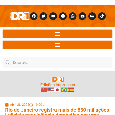
Edições impressas
Abril 28, 2026
10:00 am
Rio de Janeiro registra mais de 850 mil ações
judiciais por violência doméstica em uma