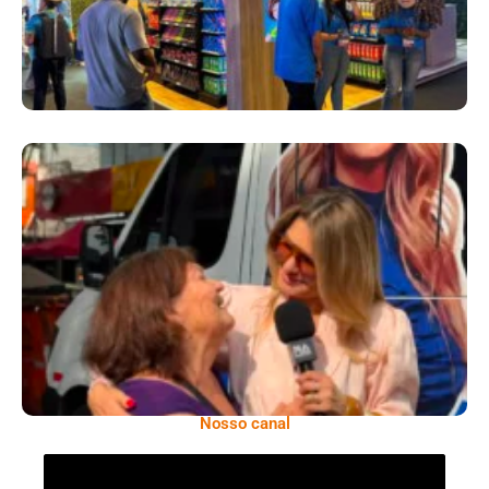
​Segurança Pública Lidera Queixas De
Moradores Do Rio Em Escuta Promovida Por
Antônia Fontenelle
Nosso canal