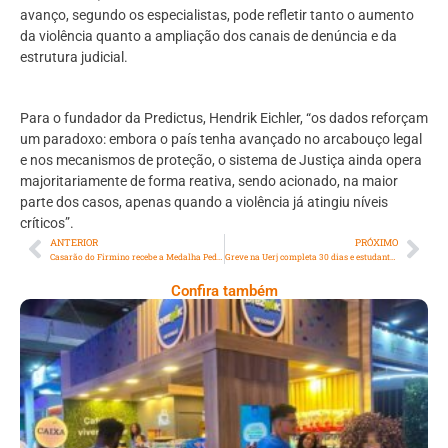
avanço, segundo os especialistas, pode refletir tanto o aumento
da violência quanto a ampliação dos canais de denúncia e da
estrutura judicial.
Para o fundador da Predictus, Hendrik Eichler, “os dados reforçam
um paradoxo: embora o país tenha avançado no arcabouço legal
e nos mecanismos de proteção, o sistema de Justiça ainda opera
majoritariamente de forma reativa, sendo acionado, na maior
parte dos casos, apenas quando a violência já atingiu níveis
críticos”.
ANTERIOR
PRÓXIMO
Casarão do Firmino recebe a Medalha Pedro Ernesto nesta quarta-feira (29/04)
Greve na Uerj completa 30 dias e estudantes podem perder o semestre
Confira também
Cencosud Promove Inovação No Brasil
Com A Participação Do Prezunic No Rio
Innovation Week 2026