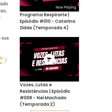
iado
Now Playing
tas,
Programa Respirarte |
e
Episódio #010 - Catarina
Zidde (Temporada 4)
m sua
MO
ar
Vozes, Lutas e
Resistências | Episódio
#008 - Nei Machado
(Temporada 2)