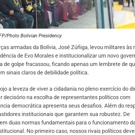
FP/Photo Bolivian Presidency
ças armadas da Bolívia, José Zúñiga, levou militares às 
idência de Evo Morales e institucionalizar um novo gover
iva de golpe fracassou, ficando apenas um lembrete de q
sinais claros de debilidade política.
 a leveza de viver a cidadania no pleno exercício do dir
r decisório na escolha de representantes políticos com
ivência democrática apresenta seus desafios. Além do res
astidores institucionais que garantem sua robustez. De
istem duas normas fundamentais para o funcionamento d
titucional. No primeiro caso, nossos rivais políticos dev