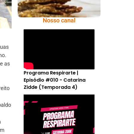
Nosso canal
ruas
no.
ue as
Programa Respirarte |
Episódio #010 - Catarina
Zidde (Temporada 4)
eito
paldo
a
em