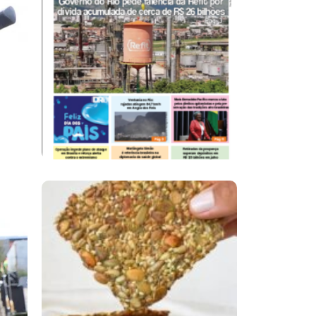
Ano X – Número 367
08 A 14 De Agosto De
2026
Comer Bem: Cracker
De Sementes