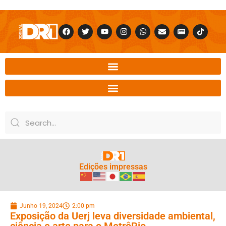
Edições impressas
Junho 19, 2024
2:00 pm
Exposição da Uerj leva diversidade ambiental,
ciência e arte para o MetrôRio