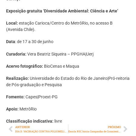
Exposição gratuita ‘Diversidade Ambiental: Ciência e Arte’
Local:
estação Carioca/Centro do MetrôRio, no acesso B
(Avenida Chile).
Data
: de 17 a 30 de junho
Curadoria:
Vera Beatriz Siqueira – PPGHA|Uerj
Acervo fotográfico:
BioCenas e Maqua
Realização:
Universidade do Estado do Rio de Janeiro|Pró-reitoria
de Pós-graduação e Pesquisa
Fomento:
Capes|Proext-PG
Apoio:
MetrôRio
Classificação indicativa:
livre
ANTERIOR
PRÓXIMO
DIA D: VACINAÇÃO CONTRA POLIOMELITE E MULTIVACINAÇÃO
Escola RSC Inicia Campanha de Conscientização sobre TDAH com Estreia de Curta-Metragem no Dia do Cinema