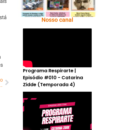
ais
e
stá
Nosso canal
a
os
Programa Respirarte |
Episódio #010 - Catarina
MO
Zidde (Temporada 4)
A Bíblia como ela é: Três tipos de pessoas – não sejas incrédulo, mas crente