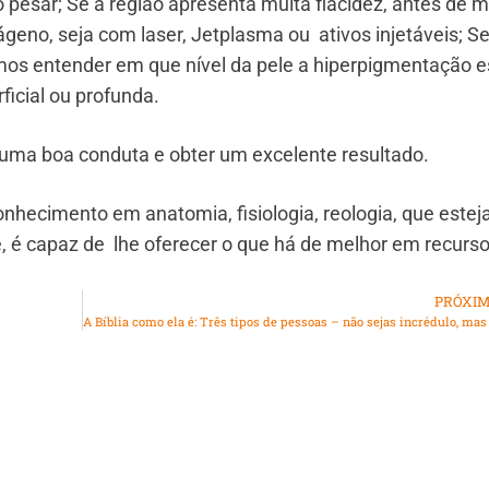
pesar; Se a região apresenta muita flacidez, antes de m
eno, seja com laser, Jetplasma ou ativos injetáveis; S
s entender em que nível da pele a hiperpigmentação e
icial ou profunda.
ar uma boa conduta e obter um excelente resultado.
hecimento em anatomia, fisiologia, reologia, que estej
 é capaz de lhe oferecer o que há de melhor em recurs
PRÓXI