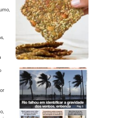
fumo,
Comer Bem: Cracker
De Sementes
s,
a
o
Ano X – Número 366
or
01 A 07 De Agosto De
2026
o,