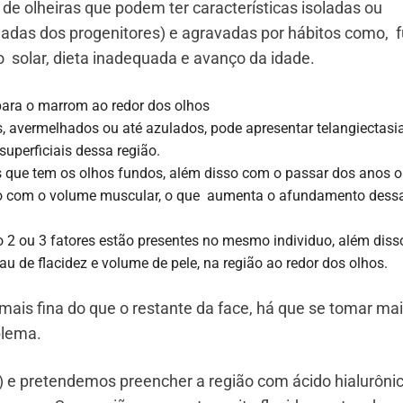
 de olheiras que podem ter características isoladas ou
rdadas dos progenitores) e agravadas por hábitos como, 
ão solar, dieta inadequada e avanço da idade.
ara o marrom ao redor dos olhos
, avermelhados ou até azulados, pode apresentar telangiectasia
uperficiais dessa região.
as que tem os olhos fundos, além disso com o passar dos anos o
nto com o volume muscular, o que aumenta o afundamento dess
 2 ou 3 fatores estão presentes no mesmo individuo, além diss
u de flacidez e volume de pele, na região ao redor dos olhos.
mais fina do que o restante da face, há que se tomar mai
blema.
a) e pretendemos preencher a região com ácido hialurônic