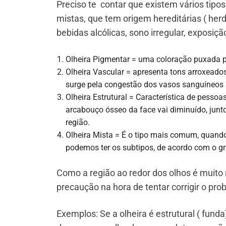
Preciso te contar que existem vários tipos
mistas, que tem origem hereditárias ( he
bebidas alcólicas, sono irregular, exposiç
Olheira Pigmentar = uma coloração puxada p
Olheira Vascular = apresenta tons arroxeados
surge pela congestão dos vasos sanguíneos s
Olheira Estrutural = Característica de pesso
arcabouço ósseo da face vai diminuído, ju
região.
Olheira Mista = É o tipo mais comum, quando
podemos ter os subtipos, de acordo com o gra
Como a região ao redor dos olhos é muito 
precaução na hora de tentar corrigir o pro
Exemplos: Se a olheira é estrutural ( fund