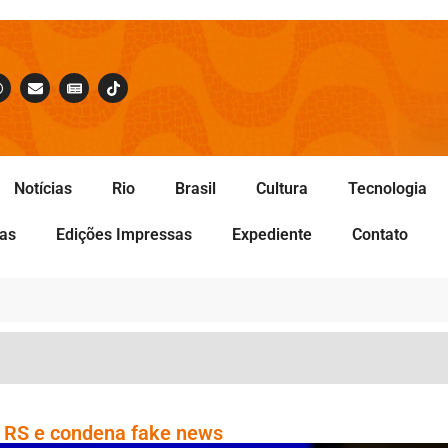
Notícias
Rio
Brasil
Cultura
Tecnologia
tas
Edições Impressas
Expediente
Contato
no RS e condena fake news