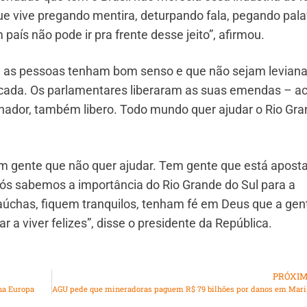
ue vive pregando mentira, deturpando fala, pegando pal
aís não pode ir pra frente desse jeito”, afirmou.
ue as pessoas tenham bom senso e que não sejam leviana
licada. Os parlamentares liberaram as suas emendas – a
enador, também libero. Todo mundo quer ajudar o Rio Gr
em gente que não quer ajudar. Tem gente que está apost
Nós sabemos a importância do Rio Grande do Sul para a
gaúchas, fiquem tranquilos, tenham fé em Deus que a gen
r a viver felizes”, disse o presidente da República.
PRÓXI
na Europa
AGU pede qu