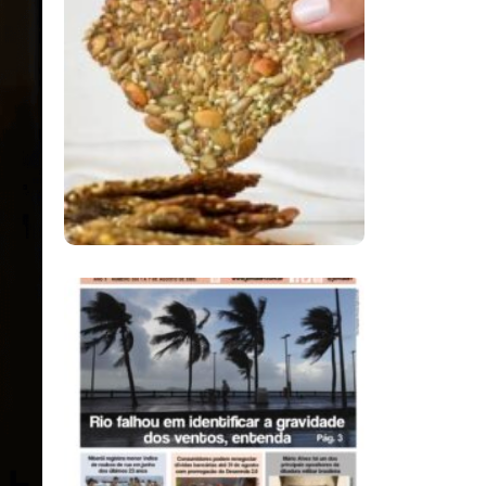
Comer Bem: Cracker
De Sementes
Ano X – Número 366
01 A 07 De Agosto De
2026