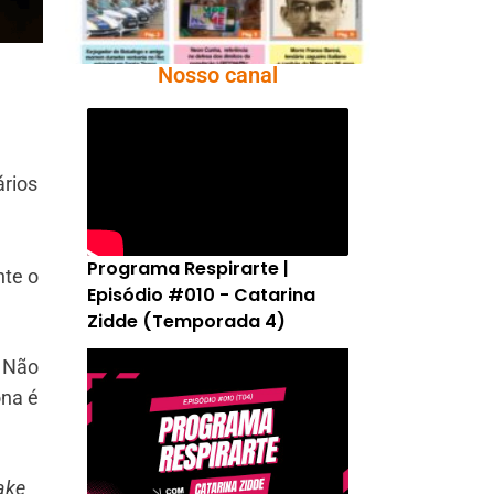
Nosso canal
ários
Programa Respirarte |
nte o
Episódio #010 - Catarina
Zidde (Temporada 4)
. Não
ona é
ake