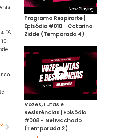
avras
Now Playing
Programa Respirarte |
Episódio #010 - Catarina
s. “A
Zidde (Temporada 4)
cho
ande
ando
te
Vozes, Lutas e
Resistências | Episódio
#008 - Nei Machado
MO
(Temporada 2)
e mineradoras paguem R$ 79 bilhões por danos em Mariana