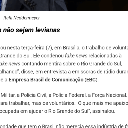
Rafa Neddermeyer
 não sejam levianas
ou nesta terça-feira (7), em Brasília, o trabalho de volunt
 Grande do Sul. Ele condenou
fake news
relacionadas à
fake news
contando mentira sobre o Rio Grande do Sul,
hando”, disse, em entrevista a emissoras de rádio dura
pela
Empresa Brasil de Comunicação
(
EBC
).
litar, a Polícia Civil, a Polícia Federal, a Força Nacional
ra trabalhar, mas os voluntários. O que mais me apaix
eocupada em ajudar o Rio Grande do Sul”, assinalou.
ndade que tem o Brasil não merecia essa indústria de
f