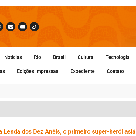
Notícias
Rio
Brasil
Cultura
Tecnologia
tas
Edições Impressas
Expediente
Contato
 a Lenda dos Dez Anéis, o primeiro super-herói asiá