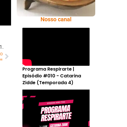
Nosso canal
1.
MO
os
Programa Respirarte |
Episódio #010 - Catarina
Zidde (Temporada 4)