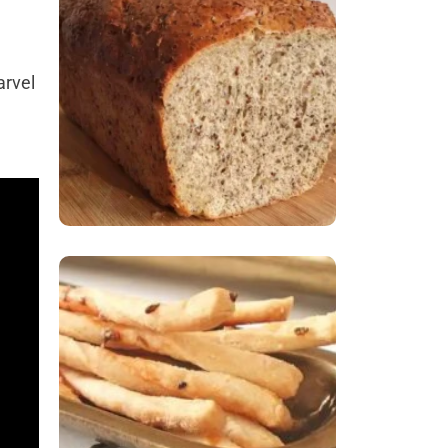
Comer Bem: Pão Low
Carb
arvel
Comer Bem:
Palitinhos De Cebola
E Salsa