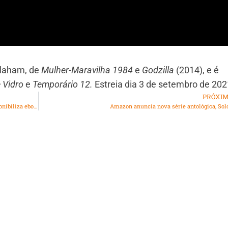
allaham, de
Mulher-Maravilha 1984
e
Godzilla
(2014), e é
e Vidro
e
Temporário 12.
Estreia dia 3 de setembro de 202
PRÓXI
Dia Nacional do Livro Infantil: autora Angela Guerra disponibiliza ebook para acesso
Amazon anuncia nova série antológica, Sol