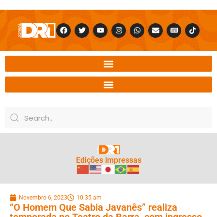
Edições impressas
Novembro 6, 2023
10:35 am
“O Homem Que Sabia Javanês” realiza
temporada no Teatro da Barra, com ingresso