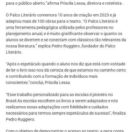
para o público aberto.”afirma Priscila Lessa, diretora e roteirista .
O Palco Literário comemora 10 anos de criação em 2023 e já
adaptou mais de 100 obras para o teatro. “O Palco Literário é
uma ferramenta pedagógica utilizada pelos professores no
planejamento anual, e é muito gratificante observar o quanto os
alunos se divertem e se conectam com clássicos tão relevantes da
nossa literatura.” explica Pedro Ruggiero ,fundador do Palco
Literário.
“Após o espetáculo quando o aluno nos diz que está com vontade
de ler o livro isso nos dá certeza de que estamos no caminho certo
e contribuindo com a formação de indivíduos mais
conscientes.”conclui, Priscila Lessa.
“Esse trabalho personalizado para as escolas é pioneiro no
Brasil.As escolas escolhem os livros a serem adaptados e nós
realizamos essas adaptações com fidelidade e cuidados
necessários para termos sempre espetáculos de sucesso”, finaliza
Pedro Ruggiero.
Com o objetivo de democratizar o acesso ao teatro, a peça conta