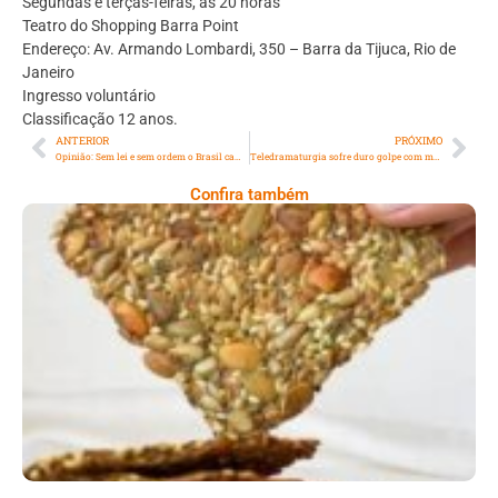
Segundas e terças-feiras, às 20 horas
Teatro do Shopping Barra Point
Endereço: Av. Armando Lombardi, 350 – Barra da Tijuca, Rio de
Janeiro
Ingresso voluntário
Classificação 12 anos.
ANTERIOR
PRÓXIMO
Opinião: Sem lei e sem ordem o Brasil caminha para o caos…
Teledramaturgia sofre duro golpe com mortes de Elizângela e Lolita Rodrigues
Confira também
Comer Bem: Cracker De Sementes