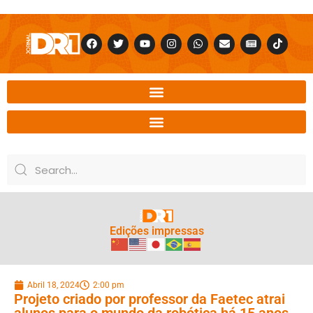
Edições impressas
Abril 18, 2024
2:00 pm
Projeto criado por professor da Faetec atrai
alunos para o mundo da robótica há 15 anos