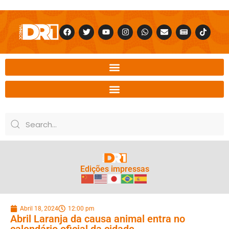
Edições impressas
Abril 18, 2024
12:00 pm
Abril Laranja da causa animal entra no
calendário oficial da cidade