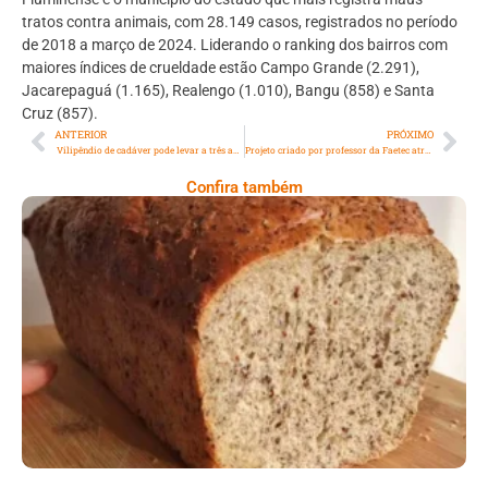
tratos contra animais, com 28.149 casos, registrados no período
de 2018 a março de 2024. Liderando o ranking dos bairros com
maiores índices de crueldade estão Campo Grande (2.291),
Jacarepaguá (1.165), Realengo (1.010), Bangu (858) e Santa
Cruz (857).
ANTERIOR
PRÓXIMO
Vilipêndio de cadáver pode levar a três anos de reclusão
Projeto criado por professor da Faetec atrai alunos para o mundo da robótica há 15 anos
Confira também
Comer Bem: Pão Low Carb