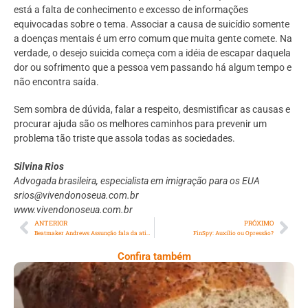
está a falta de conhecimento e excesso de informações
equivocadas sobre o tema. Associar a causa de suicídio somente
a doenças mentais é um erro comum que muita gente comete. Na
verdade, o desejo suicida começa com a idéia de escapar daquela
dor ou sofrimento que a pessoa vem passando há algum tempo e
não encontra saída.
Sem sombra de dúvida, falar a respeito, desmistificar as causas e
procurar ajuda são os melhores caminhos para prevenir um
problema tão triste que assola todas as sociedades.
Silvina Rios
Advogada brasileira, especialista em imigração para os EUA
srios@vivendonoseua.com.br
www.vivendonoseua.com.br
ANTERIOR
PRÓXIMO
Beatmaker Andrews Assunção fala da atividade indispensável para riqueza sonora do Hip Hop
FinSpy: Auxílio ou Opressão?
Confira também