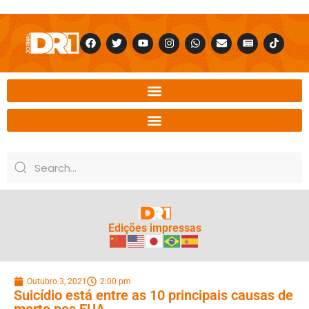
Edições impressas
Outubro 3, 2021
2:00 pm
Suicídio está entre as 10 principais causas de
morte nos EUA