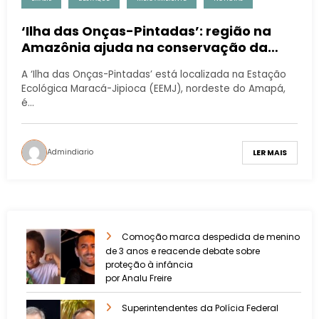
‘Ilha das Onças-Pintadas’: região na
Amazônia ajuda na conservação da
espécie
A ‘Ilha das Onças-Pintadas’ está localizada na Estação
Ecológica Maracá-Jipioca (EEMJ), nordeste do Amapá,
é…
Admindiario
LER MAIS
Comoção marca despedida de menino
de 3 anos e reacende debate sobre
proteção à infância
por Analu Freire
Superintendentes da Polícia Federal