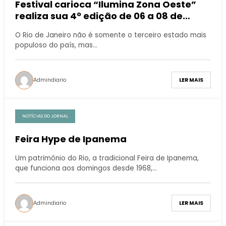
Festival carioca “Ilumina Zona Oeste”
realiza sua 4º edição de 06 a 08 de
novembro e pela primeira vez de forma
O Rio de Janeiro não é somente o terceiro estado mais
virtual
populoso do país, mas…
Admindiario
LER MAIS
NOTÍCIAS DO JORNAL
Feira Hype de Ipanema
Um patrimônio do Rio, a tradicional Feira de Ipanema,
que funciona aos domingos desde 1968,…
Admindiario
LER MAIS