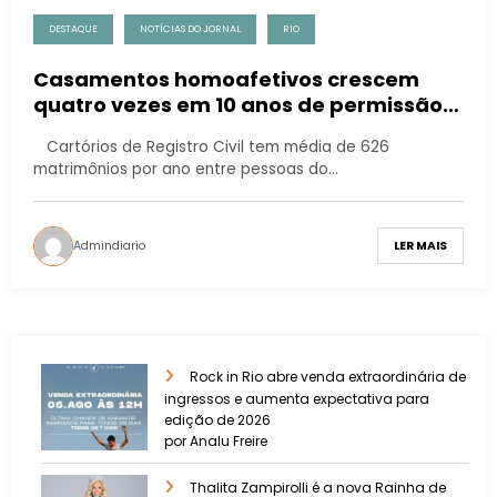
DESTAQUE
NOTÍCIAS DO JORNAL
RIO
Casamentos homoafetivos crescem
quatro vezes em 10 anos de permissão
no Rio de Janeiro
Cartórios de Registro Civil tem média de 626
matrimônios por ano entre pessoas do…
Admindiario
LER MAIS
Rock in Rio abre venda extraordinária de
ingressos e aumenta expectativa para
edição de 2026
por Analu Freire
Thalita Zampirolli é a nova Rainha de