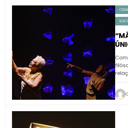
CIDA
SOCI
“MÃ
ÚNI
Com 
filó
rela
C