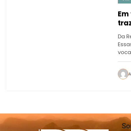
Em 
tra
Da R
Essa
voca
A
So