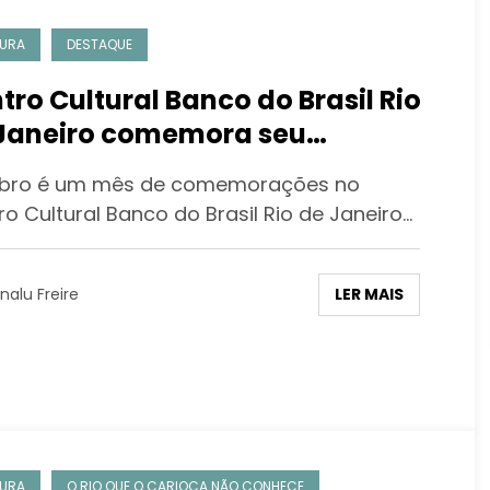
URA
DESTAQUE
tro Cultural Banco do Brasil Rio
Janeiro comemora seu
versário em outubro com
bro é um mês de comemorações no
gramação inédita
o Cultural Banco do Brasil Rio de Janeiro…
LER MAIS
nalu Freire
URA
O RIO QUE O CARIOCA NÃO CONHECE