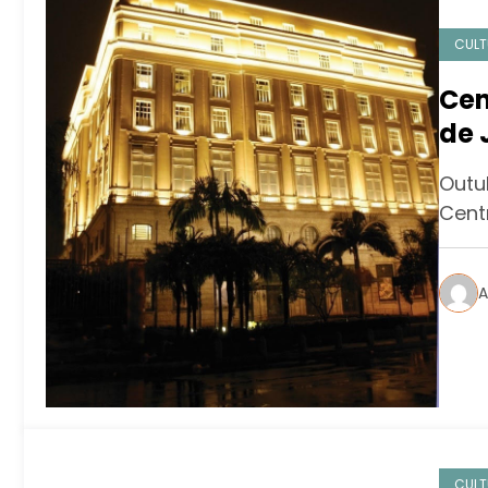
CULT
Cen
de 
ani
Outu
pro
Centr
A
CULT