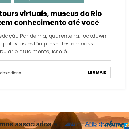
tours virtuais, museus do Rio
zem conhecimento até você
edação Pandemia, quarentena, lockdown.
s palavras estão presentes em nosso
bulário atualmente, isso é…
LER MAIS
dmindiario
mos associados à: