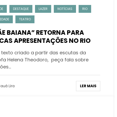
DE
DESTAQUE
LAZER
NOTÍCIAS
RIO
EDADE
TEATRO
E BAIANA” RETORNA PARA
CAS APRESENTAÇÕES NO RIO
texto criado a partir das escutas da
sofa Helena Theodoro, peça fala sobre
ções…
LER MAIS
auã Lira