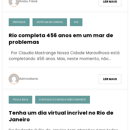
Analu Freire
LER MAIS
DESTAQUE
NOTÍCIAS DO JORNAL
RIO
Rio completa 456 anos em um mar de
problemas
Por Claudia Mastrange Nossa Cidade Maravilhosa está
completando 456 anos. Mas, neste momento, não…
Admindiario
LER MAIS
FICA A DICA
O RIO QUE O CARIOCA NÃO CONHECE
Tenha um dia virtual incrível no Rio de
Janeiro