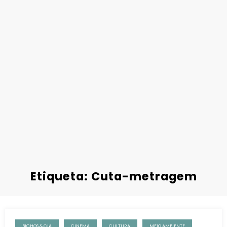
Etiqueta: Cuta-metragem
BICHOS & CIA
CINEMA
CULTURA
MEIO AMBIENTE