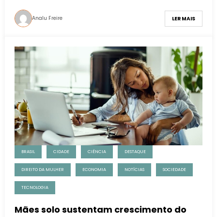
Analu Freire
LER MAIS
BRASIL
CIDADE
CIÊNCIA
DESTAQUE
DIREITO DA MULHER
ECONOMIA
NOTÍCIAS
SOCIEDADE
TECNOLOGIA
Mães solo sustentam crescimento do