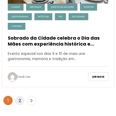
CIDADE
DESTAQUE
DIREITO DA MULHER
EVENTOS
GASTRONOMIA
NOTÍCIAS
RIO
SOCIEDADE
TURISMO
Sobrado da Cidade celebra o Dia das
Mães com experiência histórica e
afetiva no Centro do Rio
Evento especial nos dias 9 e 10 de maio une
gastronomia, memória e tradição em…
Cauã Lira
LER MAIS
1
2