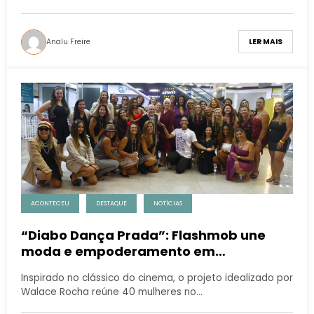
Analu Freire
LER MAIS
ACONTECEU
DESTAQUE
NOTÍCIAS
“Diabo Dança Prada”: Flashmob une
moda e empoderamento em
homenagem emocionante ao Dia das
Inspirado no clássico do cinema, o projeto idealizado por
Mães
Walace Rocha reúne 40 mulheres no…