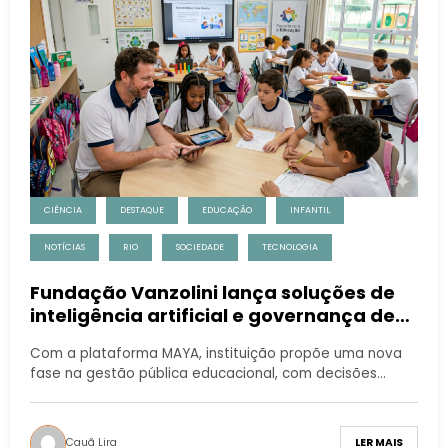
CIÊNCIA
DESTAQUE
EDUCAÇÃO
INFANTIL
NOTÍCIAS
RIO
SOCIEDADE
TECNOLOGIA
Fundação Vanzolini lança soluções de
inteligência artificial e governança de
dados para transformar ensino público
Com a plataforma MAYA, instituição propõe uma nova
fase na gestão pública educacional, com decisões…
Cauã Lira
LER MAIS