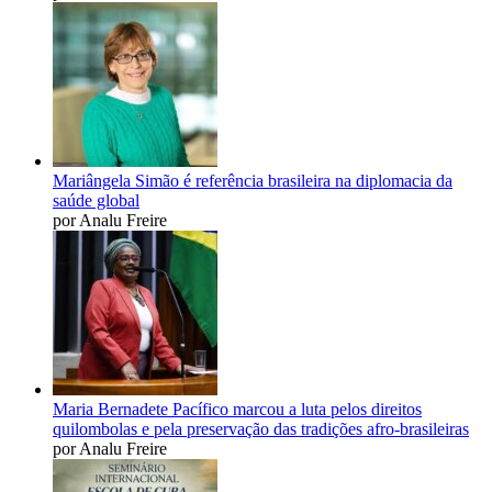
Mariângela Simão é referência brasileira na diplomacia da
saúde global
por Analu Freire
Maria Bernadete Pacífico marcou a luta pelos direitos
quilombolas e pela preservação das tradições afro-brasileiras
por Analu Freire