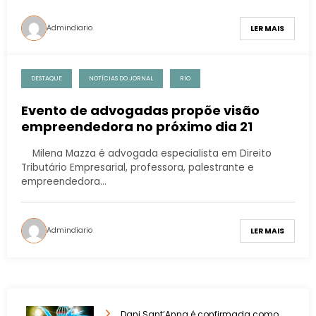
Admindiario
LER MAIS
DESTAQUE
NOTÍCIAS DO JORNAL
RIO
Evento de advogadas propõe visão
empreendedora no próximo dia 21
Milena Mazza é advogada especialista em Direito
Tributário Empresarial, professora, palestrante e
empreendedora…
Admindiario
LER MAIS
Dani Sant’Anna é confirmada como