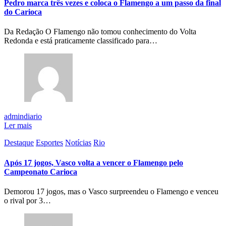
Pedro marca três vezes e coloca o Flamengo a um passo da final
do Carioca
Da Redação O Flamengo não tomou conhecimento do Volta
Redonda e está praticamente classificado para…
admindiario
Ler mais
Destaque
Esportes
Notícias
Rio
Após 17 jogos, Vasco volta a vencer o Flamengo pelo
Campeonato Carioca
Demorou 17 jogos, mas o Vasco surpreendeu o Flamengo e venceu
o rival por 3…