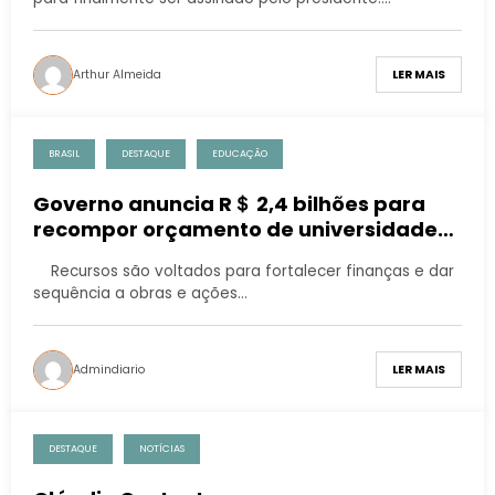
Arthur Almeida
LER MAIS
BRASIL
DESTAQUE
EDUCAÇÃO
Governo anuncia R＄ 2,4 bilhões para
recompor orçamento de universidades
e institutos federais
Recursos são voltados para fortalecer finanças e dar
sequência a obras e ações…
Admindiario
LER MAIS
DESTAQUE
NOTÍCIAS