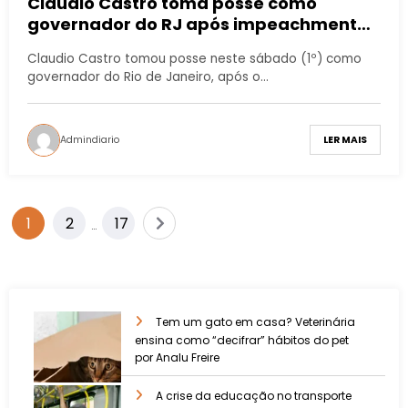
Cláudio Castro toma posse como
governador do RJ após impeachment
de Witzel
Claudio Castro tomou posse neste sábado (1º) como
governador do Rio de Janeiro, após o…
Admindiario
LER MAIS
1
2
17
…
Tem um gato em casa? Veterinária
ensina como “decifrar” hábitos do pet
por Analu Freire
A crise da educação no transporte