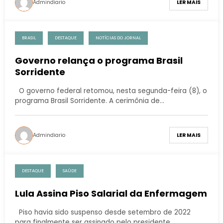
Admindiario
LER MAIS
BRASIL
DESTAQUE
NOTÍCIAS DO JORNAL
Governo relança o programa Brasil
Sorridente
O governo federal retomou, nesta segunda-feira (8), o
programa Brasil Sorridente. A cerimônia de…
Admindiario
LER MAIS
DESTAQUE
SAÚDE
Lula Assina Piso Salarial da Enfermagem
Piso havia sido suspenso desde setembro de 2022
para finalmente ser assinado pelo presidente.…