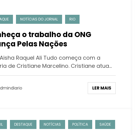
AQUE
NOTÍCIAS DO JORNAL
RIO
heça o trabalho da ONG
ança Pelas Nações
Aisha Raquel Ali Tudo começa com a
ria de Cristiane Marcelino. Cristiane atua…
LER MAIS
dmindiario
IL
DESTAQUE
NOTÍCIAS
POLÍTICA
SAÚDE