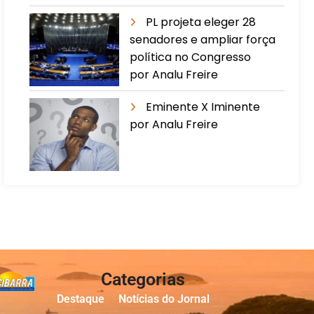
PL projeta eleger 28
senadores e ampliar força
política no Congresso
por Analu Freire
Eminente X Iminente
por Analu Freire
Categorias
Destaque
Notícias do Jornal