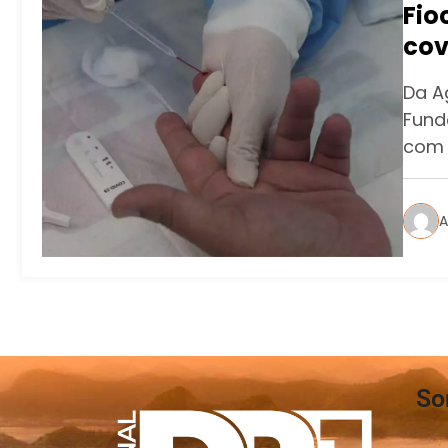
Fio
cov
Da A
Fund
com 
A
So