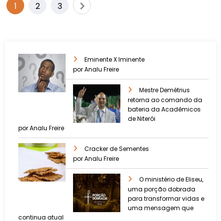
1
2
3
Eminente X Iminente
por Analu Freire
Mestre Demétrius
retorna ao comando da
bateria da Acadêmicos
de Niterói
por Analu Freire
Cracker de Sementes
por Analu Freire
O ministério de Eliseu,
uma porção dobrada
para transformar vidas e
uma mensagem que
continua atual