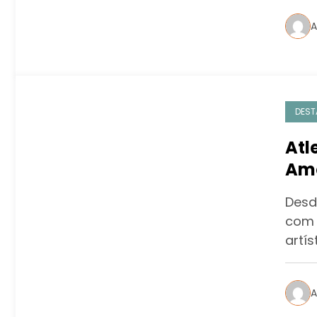
A
DEST
Atl
Ame
Desde
com 
artís
A