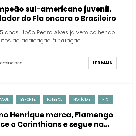
peão sul-americano juvenil,
ador do Fla encara o Brasileiro
15 anos, João Pedro Alves já vem colhendo
rutos da dedicação à natação.…
LER MAIS
dmindiario
AQUE
ESPORTE
FUTEBOL
NOTÍCIAS
RIO
no Henrique marca, Flamengo
ce o Corinthians e segue na
a do líder