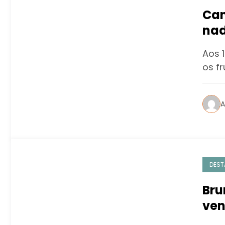
Cam
nad
Aos 
os f
A
DEST
Bru
ven
caç