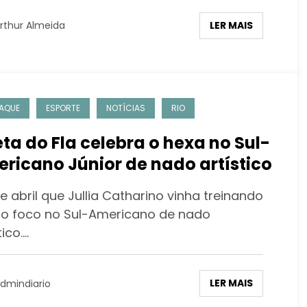
LER MAIS
rthur Almeida
AQUE
ESPORTE
NOTÍCIAS
RIO
eta do Fla celebra o hexa no Sul-
ricano Júnior de nado artístico
 abril que Jullia Catharino vinha treinando
o foco no Sul-Americano de nado
tico.…
LER MAIS
dmindiario