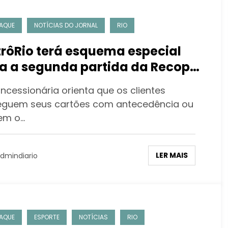
AQUE
NOTÍCIAS DO JORNAL
RIO
rôRio terá esquema especial
a a segunda partida da Recopa
-Americana entre Flamengo e
essionária orienta que os clientes
ependiente Del Valle no
eguem seus cartões com antecedência ou
acanã nesta terça-feira
zem o…
LER MAIS
dmindiario
AQUE
ESPORTE
NOTÍCIAS
RIO