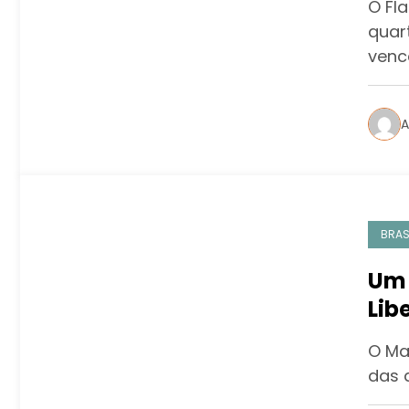
O Fl
quart
venc
A
BRAS
Um 
Lib
Cor
O Ma
Ma
das 