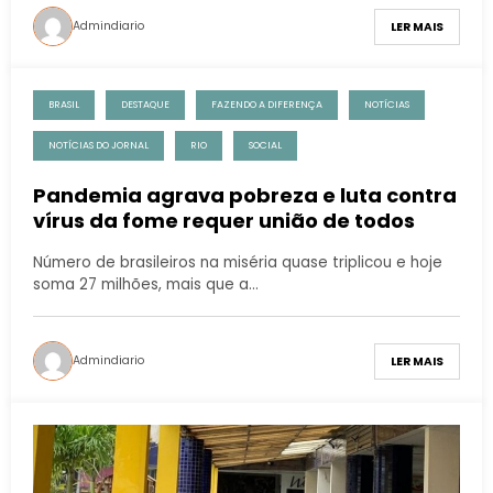
Admindiario
LER MAIS
BRASIL
DESTAQUE
FAZENDO A DIFERENÇA
NOTÍCIAS
NOTÍCIAS DO JORNAL
RIO
SOCIAL
Pandemia agrava pobreza e luta contra
vírus da fome requer união de todos
Número de brasileiros na miséria quase triplicou e hoje
soma 27 milhões, mais que a…
Admindiario
LER MAIS