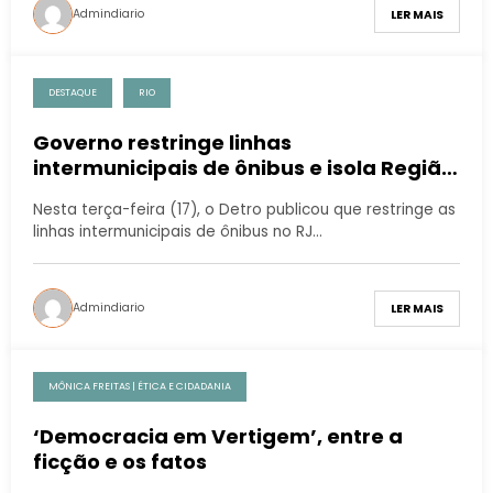
Admindiario
LER MAIS
DESTAQUE
RIO
Governo restringe linhas
intermunicipais de ônibus e isola Região
Metropolitana do Rio
Nesta terça-feira (17), o Detro publicou que restringe as
linhas intermunicipais de ônibus no RJ…
Admindiario
LER MAIS
MÔNICA FREITAS | ÉTICA E CIDADANIA
‘Democracia em Vertigem’, entre a
ficção e os fatos