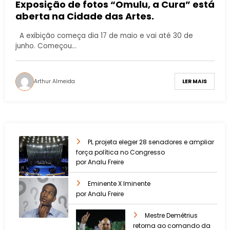
Exposição de fotos “Omulu, a Cura” está
aberta na Cidade das Artes.
A exibição começa dia 17 de maio e vai até 30 de
junho. Começou…
Arthur Almeida
LER MAIS
PL projeta eleger 28 senadores e ampliar
força política no Congresso
por Analu Freire
Eminente X Iminente
por Analu Freire
Mestre Demétrius
retorna ao comando da