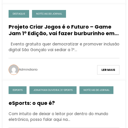
DESTAQUE
NOTÍCIAS DO JORNAL
Projeto Criar Jogos é o Futuro – Game
Jam 1º Edição, vai fazer burburinho em
São Gonçalo
Evento gratuito quer democratizar e promover inclusão
digital São Gonçalo vai sediar a 1º…
Admindiario
LER MAIS
ESPORTS
JONATHAN OLIVEIRA | E-SPORTS
NOTÍCIAS DO JORNAL
eSports: o que é?
Com intuito de deixar o leitor por dentro do mundo
eletrônico, posso falar aqui na…