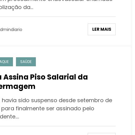
lização da…
LER MAIS
dmindiario
AQUE
SAÚDE
a Assina Piso Salarial da
fermagem
 havia sido suspenso desde setembro de
 para finalmente ser assinado pelo
dente.…