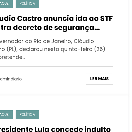
AQUE
POLÍTICA
udio Castro anuncia ida ao STF
tra decreto de segurança
lica de Lula
vernador do Rio de Janeiro, Cláudio
o (PL), declarou nesta quinta-feira (26)
pretende…
LER MAIS
dmindiario
AQUE
POLÍTICA
residente Lula concede indulto