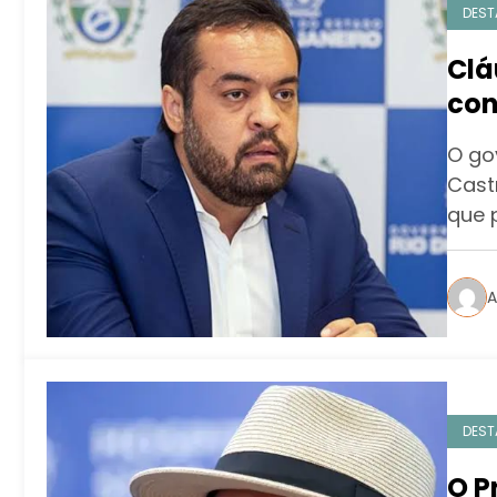
DEST
Clá
con
púb
O go
Castr
que 
A
DEST
O P