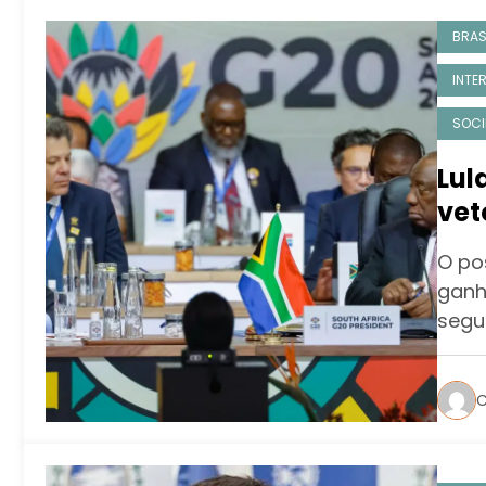
BRAS
INTE
SOCI
Lul
vet
dos
O po
ganh
segu
C