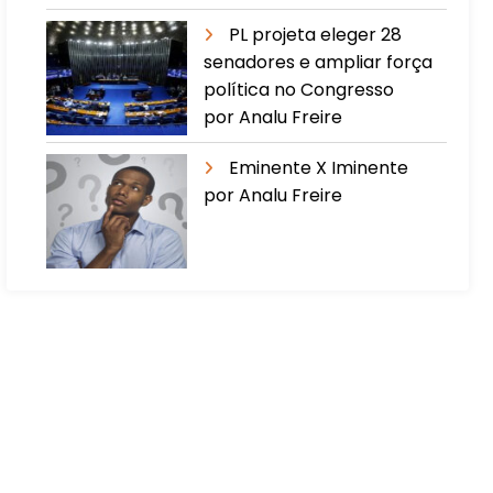
PL projeta eleger 28
senadores e ampliar força
política no Congresso
por Analu Freire
Eminente X Iminente
por Analu Freire