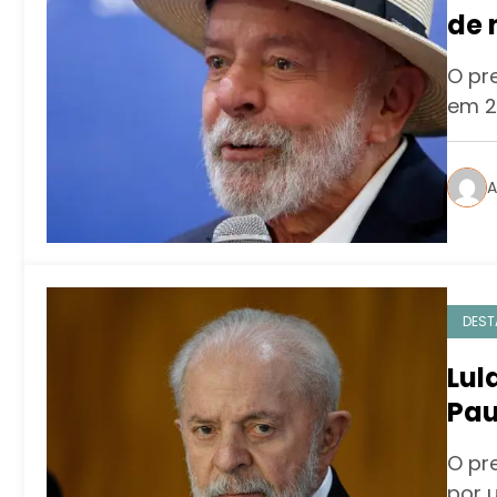
de 
O pre
em 2
A
DEST
Lul
Pau
san
O pre
por 