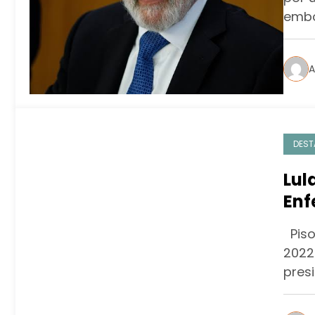
embo
A
DEST
Lul
En
Piso
2022
presi